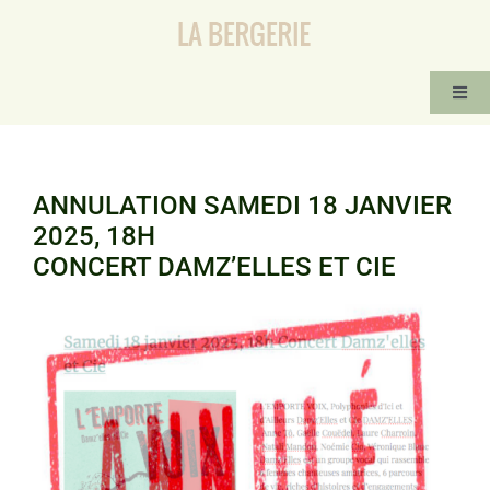
Passer
au
contenu
Togg
Navi
ACCUEIL
ACTIVITÉS RÉGULIÈRES
ANNULATION SAMEDI 18 JANVIER
STAGES ET ÉVÈNEMENTS
2025, 18H
CONCERT DAMZ’ELLES ET CIE
CONTACT-IMPROVISATION
Voir
TANGO ARGENTIN
l'image
agrandie
INFOS PRATIQUES
LOGEMENTS