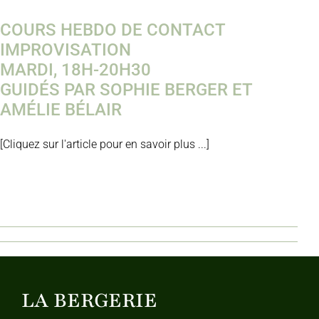
COURS HEBDO DE CONTACT
IMPROVISATION
MARDI, 18H-20H30
GUIDÉS PAR SOPHIE BERGER ET
AMÉLIE BÉLAIR
[Cliquez sur l'article pour en savoir plus ...]
LA BERGERIE