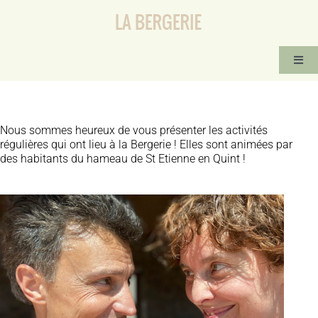
Passer
au
contenu
Togg
Navi
ACCUEIL
ACTIVITÉS RÉGULIÈRES
Nous sommes heureux de vous présenter les activités
régulières qui ont lieu à la Bergerie ! Elles sont animées par
STAGES ET ÉVÈNEMENTS
des habitants du hameau de St Etienne en Quint !
CONTACT-IMPROVISATION
TANGO ARGENTIN
INFOS PRATIQUES
LOGEMENTS