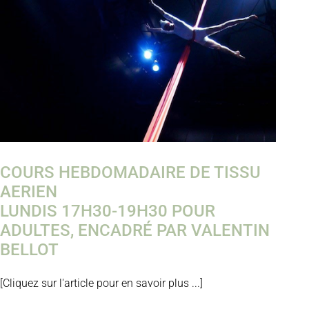
COURS HEBDOMADAIRE DE TISSU
AERIEN
LUNDIS 17H30-19H30 POUR
ADULTES, ENCADRÉ PAR VALENTIN
BELLOT
[Cliquez sur l'article pour en savoir plus ...]