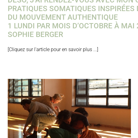
DÉSO, J’AI RENDEZ-VOUS AVEC MON 
PRATIQUES SOMATIQUES INSPIRÉES 
DU MOUVEMENT AUTHENTIQUE
1 LUNDI PAR MOIS D’OCTOBRE À MAI 
SOPHIE BERGER
[Cliquez sur l'article pour en savoir plus ...]