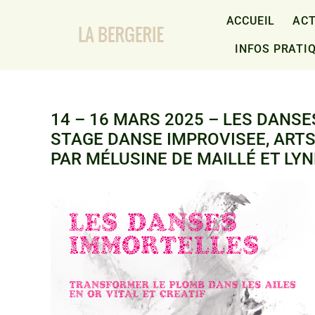
Passer
au
ACCUEIL
ACT
contenu
INFOS PRATI
14 – 16 MARS 2025 – LES DANS
STAGE DANSE IMPROVISEE, ARTS
PAR MÉLUSINE DE MAILLÉ ET LY
Voir
l'image
agrandie