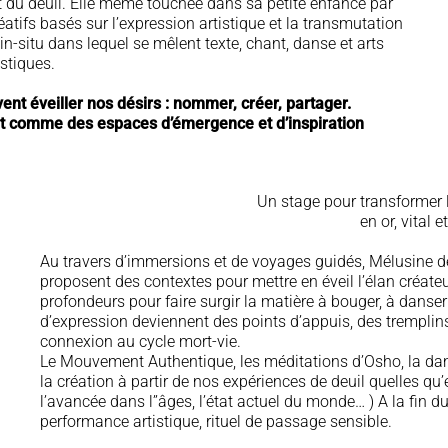
et du deuil. Elle même touchée dans sa petite enfance par
éatifs basés sur l’expression artistique et la transmutation
in-situ dans lequel se mêlent texte, chant, danse et arts
stiques.
t éveiller nos désirs : nommer, créer, partager.
ent comme des espaces d’émergence et d’inspiration
Un stage pour transformer 
en or, vital et
Au travers d’immersions et de voyages guidés, Mélusine de 
proposent des contextes pour mettre en éveil l’élan créateur
profondeurs pour faire surgir la matière à bouger, à dans
d’expression deviennent des points d’appuis, des tremplins 
connexion au cycle mort-vie.
Le Mouvement Authentique, les méditations d’Osho, la dan
la création à partir de nos expériences de deuil quelles qu’e
l’avancée dans l’’âges, l’état actuel du monde… ) A la fin
performance artistique, rituel de passage sensible.