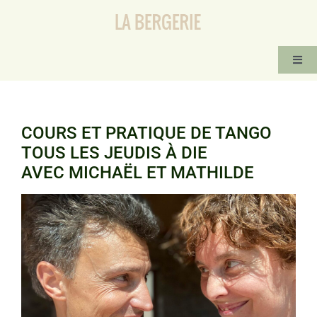
Passer
au
contenu
Togg
Navi
ACCUEIL
ACTIVITÉS RÉGULIÈRES
COURS ET PRATIQUE DE TANGO
STAGES ET ÉVÈNEMENTS
TOUS LES JEUDIS À DIE
AVEC MICHAËL ET MATHILDE
CONTACT-IMPROVISATION
Voir
TANGO ARGENTIN
l'image
agrandie
INFOS PRATIQUES
LOGEMENTS