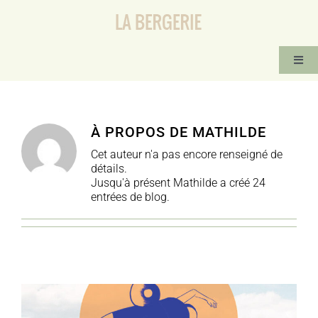
Passer
au
contenu
Togg
Navi
ACCUEIL
ACTIVITÉS RÉGULIÈRES
À PROPOS DE
MATHILDE
STAGES ET ÉVÈNEMENTS
Cet auteur n'a pas encore renseigné de
détails.
CONTACT-IMPROVISATION
Jusqu'à présent Mathilde a créé 24
entrées de blog.
TANGO ARGENTIN
INFOS PRATIQUES
LOGEMENTS