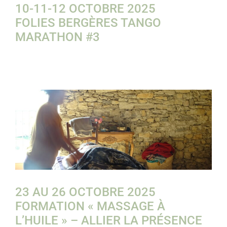
10-11-12 OCTOBRE 2025
FOLIES BERGÈRES TANGO
MARATHON #3
23 AU 26 OCTOBRE 2025
FORMATION « MASSAGE À
L’HUILE » – ALLIER LA PRÉSENCE