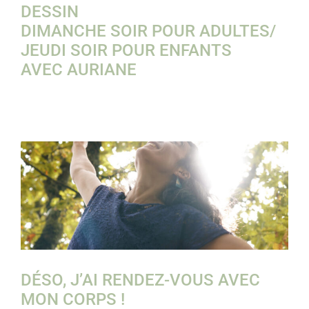
DESSIN
DIMANCHE SOIR POUR ADULTES/
JEUDI SOIR POUR ENFANTS
AVEC AURIANE
DÉSO, J’AI RENDEZ-VOUS AVEC
MON CORPS !