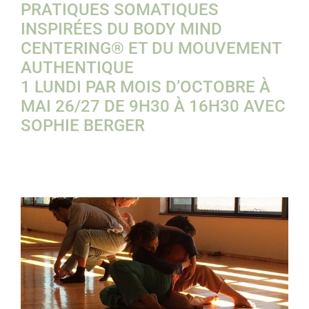
PRATIQUES SOMATIQUES
INSPIRÉES DU BODY MIND
CENTERING® ET DU MOUVEMENT
AUTHENTIQUE
1 LUNDI PAR MOIS D’OCTOBRE À
MAI 26/27 DE 9H30 À 16H30 AVEC
SOPHIE BERGER